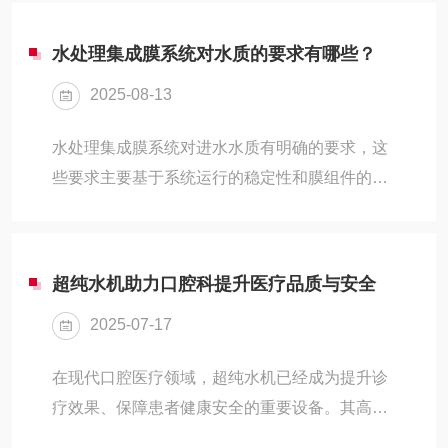
的水质安全，微生物污染无处不在，且对人类健
净化。2、活性炭活...
康和产品质量构成潜在威胁。紫外线消毒设备作
水处理集成膜系统对水质的要求有哪些？
为一种高效、环保的消毒技术，凭借其特殊的优
2025-08-13
势，正在成为应对微生物污染的关键解决方案。
一、紫工作原理紫外线消毒设备主要利用紫外线
水处理集成膜系统对进水水质有明确的要求，这
（UV）的短波长（尤其是254nm）来破坏微生物
些要求主要基于系统运行的稳定性和膜组件的使
的DNA和RNA结构。这种破坏作用能够阻止微生
用寿命。以下是集成膜系统对水质的具体要求：
物的复制和繁殖，从而达到消毒的目的。紫外线
1、化学需氧量（COD）-要求：进水的化学需氧
消毒是一...
量（COD）应不超过500mg/L。-原因：过高的
超纯水机助力口腔科提升医疗品质与安全
COD值意味着水中有机物含量过高，可能会导致
2025-07-17
膜污染加剧，降低膜的通量和使用寿命。2、生
化需氧量（BOD）-要求：生化需氧量（BOD?）
在现代口腔医疗领域，超纯水机已经成为提升诊
应不超过300mg/L。-原因：高BOD值表明水中可
疗效果、保障患者健康安全的重要设备。其高纯
生物降解的有机物含量较高，可能会在生物处理
度的水质不仅满足了口腔科严格的用水要求，还
单元中产生过多的污泥，影响膜组...