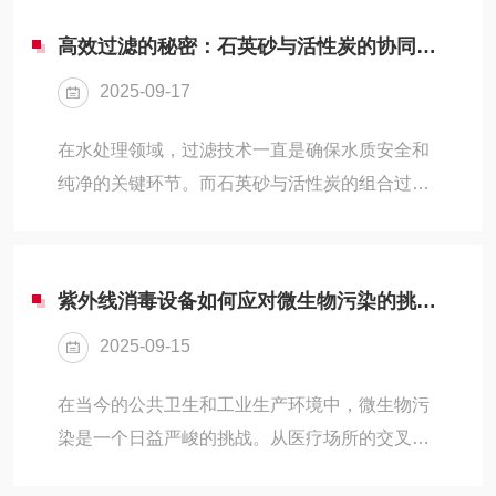
能的核心。这一...
Mg²⁺)的原水通过树脂层时，水中的钙、镁离子会
高效过滤的秘密：石英砂与活性炭的协同作用
与树脂上的钠离子发生离子交换反应，钙、镁离
2025-09-17
子被吸附到树脂上，而钠离子则被释放到水中。
由于钠离子不会像钙、镁离子那样形成水垢，因
在水处理领域，过滤技术一直是确保水质安全和
此经过处理的水硬度显著降低。-再生过程：随着
纯净的关键环节。而石英砂与活性炭的组合过滤
使用时间的增加，树脂上的钠离子会被钙、镁离
设备，更是以其优异的过滤效果和广泛的应用场
子逐渐替换，导致树脂的交换能力下降。当树脂
景，成为众多水处理系统中的较好选择。一、石
达到饱...
英砂与活性炭的基本特性1、石英砂石英砂是一
紫外线消毒设备如何应对微生物污染的挑战？
种天然的硅酸盐矿物，主要成分是二氧化硅
2025-09-15
（SiO?）。它具有硬度高、化学稳定性好、颗粒
均匀等特点。在水处理中，石英砂主要用于初步
在当今的公共卫生和工业生产环境中，微生物污
过滤，能够有效去除水中的悬浮物、泥沙、颗粒
染是一个日益严峻的挑战。从医疗场所的交叉感
杂质等。石英砂的过滤原理主要是通过其颗粒之
染到食品加工行业的质量控制，再到水处理领域
间的孔隙，拦截较大的颗粒杂质，从而实现初步