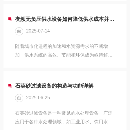
在器械清洗、治疗用水、实验室研究等多个环节
发挥了关键作用。一、超纯水机在口腔科的应用
变频无负压供水设备如何降低供水成本并提高效率
场景1、治疗用水在牙科诊所和医院口腔科中，
2025-07-14
超纯水机用于制备洗牙、补牙等治疗过程中所需
的纯净水。这些水直接接触患者的口腔，因此水
随着城市化进程的加速和水资源需求的不断增
质的纯净度对治疗效果和患者健康至关重要。超
加，供水系统的高效、节能和环保成为亟待解决
纯水几乎不含任何微生物、有机物或无机盐类，
的问题。变频无负压供水设备作为一种新型的供
能够有效减少交叉感染的风险。2、器械清洗与
水技术，凭借其特殊的优势，正在逐步取代传统
消毒口腔医疗器械在...
的供水方式，成为现代供水系统的较好选择。
石英砂过滤设备的构造与功能详解
一、节能优势：降低能源消耗无负压供水设备的
2025-06-25
核心优势之一是其高效的节能特性。该设备通过
变频技术，根据实时的用水需求自动调节水泵的
石英砂过滤设备是一种常见的水处理设备，广泛
转速和供水量，确保水泵始终运行在最佳节能状
应用于各种水处理领域，如工业用水、饮用水、
态。与传统供水设备相比，变频无负压供水设备