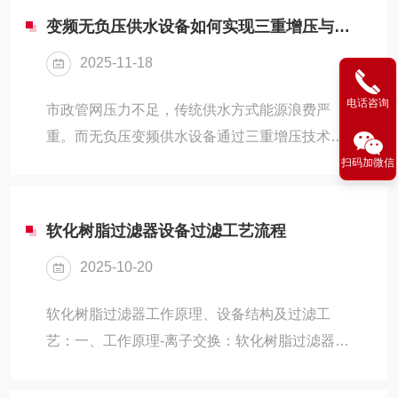
变频无负压供水设备如何实现三重增压与节能
2025-11-18
电话咨询
市政管网压力不足，传统供水方式能源浪费严
重。而无负压变频供水设备通过三重增压技术，
实现了节能30%-90%的显著效果。日常生活中，
扫码加微信
当我们打开水龙头，很少会思考水流背后的技术
原理。在城市供水中，如何既保证水压充足，又
软化树脂过滤器设备过滤工艺流程
最大限度节约能源，是一个重要的工程问题。传
2025-10-20
统供水方式需要将自来水放入水池或水箱，使原
有的自来水压力释放为零，造成了能源的浪费。
软化树脂过滤器工作原理、设备结构及过滤工
而无负压变频供水设备通过三重增压技术与智能
艺：一、工作原理-离子交换：软化树脂过滤器的
控制，改变了这一状况。一、三重增压技术原理
核心是阳离子交换树脂，其带有大量的钠离子
无负压变频供水设备的三重增压技术是其高效节
（Na⁺）。当含有硬度离子（主要是钙Ca²⁺、镁