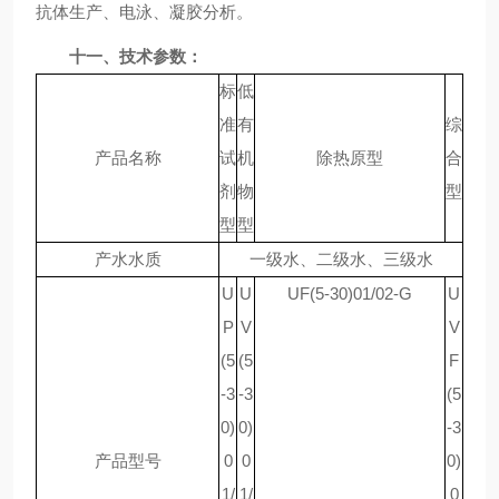
抗体生产、电泳、凝胶分析。
十一、技术参数：
标
低
准
有
综
产品名称
试
机
除热原型
合
剂
物
型
型
型
产水水质
一级水、二级水、三级水
U
U
UF(5-30)01/02-G
U
P
V
V
(5
(5
F
-3
-3
(5
0)
0)
-3
产品型号
0
0
0)
1/
1/
0