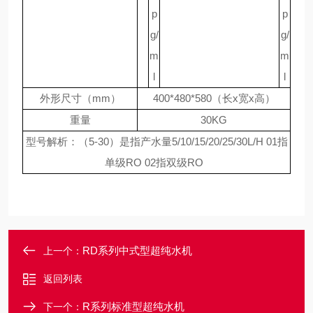
p
p
g/
g/
m
m
l
l
外形尺寸（mm）
400*480*580（长x宽x高）
重量
30KG
型号解析：（5-30）是指产水量5/10/15/20/25/30L/H 01指
单级RO 02指双级RO
RD系列中式型超纯水机
上一个：
返回列表
R系列标准型超纯水机
下一个：