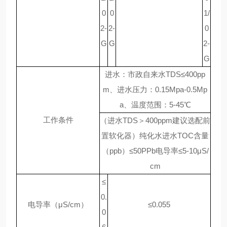
0
0
1/
2-
2-
0
G
G
2-
G
进水：市政自来水TDS≤400pp
m、进水压力：0.15Mpa-0.5Mp
a、温度范围：5-45℃
工作条件
（进水TDS＞400ppm建议选配前
置软化器）纯化水进水TOC含量
（ppb）≤50PPb电导率≤5-10μS/
cm
≤
0.
电导率（μS/cm）
≤0.055
0