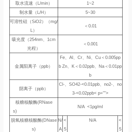
取水流速（L/min）
1~2
制水量（L/H）
5~30
可溶性硅（SiO2）（mg/
＜0.01
L）
吸光度（254nm、1cm
＜0.001
光程）
Fe、Al、Cr、Ni、Cu＜0.005pp
金属阳离子（ppb）
b Zn、K＜0.02ppb、Na＜0.01pp
b
Cl-、SO42-<0.01ppb、no2-、no
阴离子（ppb）
3-<0.02ppb< p="">
核糖核酸酶(RNase
N/A <1pg/ml
s)
脱氧核糖核酸酶(DNase
N/
<
N/A
<
s)
A
5
5