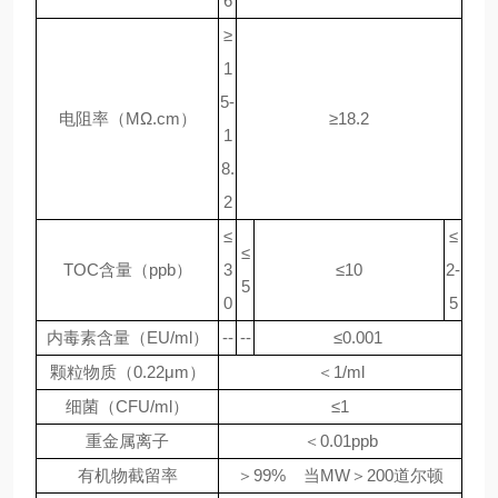
6
≥
1
5-
电阻率（MΩ.cm）
≥18.2
1
8.
2
≤
≤
≤
TOC含量（ppb）
3
≤10
2-
5
0
5
内毒素含量（EU/ml）
--
--
≤0.001
颗粒物质（0.22μm）
＜1/ml
细菌（CFU/ml）
≤1
重金属离子
＜0.01ppb
有机物截留率
＞99% 当MW＞200道尔顿